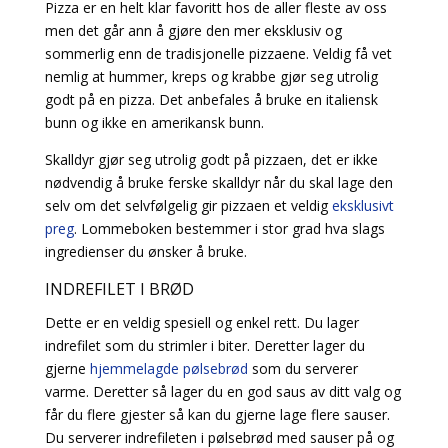
Pizza er en helt klar favoritt hos de aller fleste av oss
men det går ann å gjøre den mer eksklusiv og
sommerlig enn de tradisjonelle pizzaene. Veldig få vet
nemlig at hummer, kreps og krabbe gjør seg utrolig
godt på en pizza. Det anbefales å bruke en italiensk
bunn og ikke en amerikansk bunn.
Skalldyr gjør seg utrolig godt på pizzaen, det er ikke
nødvendig å bruke ferske skalldyr når du skal lage den
selv om det selvfølgelig gir pizzaen et veldig
eksklusivt
preg
. Lommeboken bestemmer i stor grad hva slags
ingredienser du ønsker å bruke.
INDREFILET I BRØD
Dette er en veldig spesiell og enkel rett. Du lager
indrefilet som du strimler i biter. Deretter lager du
gjerne
hjemmelagde pølsebrød
som du serverer
varme. Deretter så lager du en god saus av ditt valg og
får du flere gjester så kan du gjerne lage flere sauser.
Du serverer indrefileten i pølsebrød med sauser på og