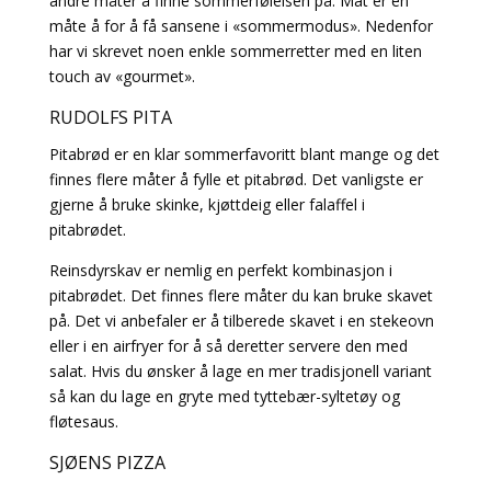
andre måter å finne sommerfølelsen på. Mat er en
måte å for å få sansene i «sommermodus». Nedenfor
har vi skrevet noen enkle sommerretter med en liten
touch av «gourmet».
RUDOLFS PITA
Pitabrød er en klar sommerfavoritt blant mange og det
finnes flere måter å fylle et pitabrød. Det vanligste er
gjerne å bruke skinke, kjøttdeig eller falaffel i
pitabrødet.
Reinsdyrskav er nemlig en perfekt kombinasjon i
pitabrødet. Det finnes flere måter du kan bruke skavet
på. Det vi anbefaler er å tilberede skavet i en stekeovn
eller i en airfryer for å så deretter servere den med
salat. Hvis du ønsker å lage en mer tradisjonell variant
så kan du lage en gryte med tyttebær-syltetøy og
fløtesaus.
SJØENS PIZZA