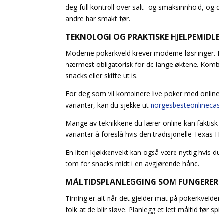
deg full kontroll over salt- og smaksinnhold, 
andre har smakt før.
TEKNOLOGI OG PRAKTISKE HJELPEMIDL
Moderne pokerkveld krever moderne løsninger. E
nærmest obligatorisk for de lange øktene. Komb
snacks eller skifte ut is.
For deg som vil kombinere live poker med online-op
varianter, kan du sjekke ut
norgesbesteonlineca
Mange av teknikkene du lærer online kan faktisk 
varianter å foreslå hvis den tradisjonelle Texas H
En liten kjøkkenvekt kan også være nyttig hvis d
tom for snacks midt i en avgjørende hånd.
MÅLTIDSPLANLEGGING SOM FUNGERER
Timing er alt når det gjelder mat på pokerkvelden
folk at de blir sløve. Planlegg et lett måltid før 