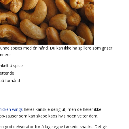
 kunne spises med én hånd. Du kan ikke ha spillere som griser
innere:
nkelt å spise
ettende
på forhånd
hicken wings
høres kanskje deilig ut, men de hører ikke
p-sauser som kan skape kaos hvis noen velter dem.
i en god dehydrator for å lage egne tørkede snacks. Det gir