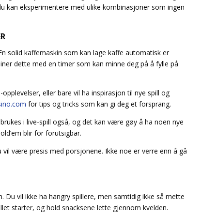
og du kan eksperimentere med ulike kombinasjoner som ingen
ER
n solid kaffemaskin som kan lage kaffe automatisk er
iner dette med en timer som kan minne deg på å fylle på
plevelser, eller bare vil ha inspirasjon til nye spill og
sino.com
for tips og tricks som kan gi deg et forsprang.
brukes i live-spill også, og det kan være gøy å ha noen nye
old’em blir for forutsigbar.
u vil være presis med porsjonene. Ikke noe er verre enn å gå
. Du vil ikke ha hangry spillere, men samtidig ikke så mette
spillet starter, og hold snacksene lette gjennom kvelden.