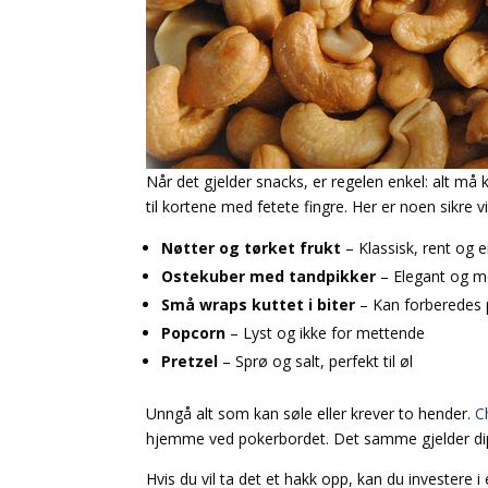
Når det gjelder snacks, er regelen enkel: alt må
til kortene med fetete fingre. Her er noen sikre v
Nøtter og tørket frukt
– Klassisk, rent og e
Ostekuber med tandpikker
– Elegant og m
Små wraps kuttet i biter
– Kan forberedes 
Popcorn
– Lyst og ikke for mettende
Pretzel
– Sprø og salt, perfekt til øl
Unngå alt som kan søle eller krever to hender.
C
hjemme ved pokerbordet. Det samme gjelder dip
Hvis du vil ta det et hakk opp, kan du investere 