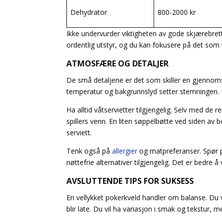
Dehydrator
800-2000 kr
Ikke undervurder viktigheten av gode skjærebret
ordentlig utstyr, og du kan fokusere på det som vi
ATMOSFÆRE OG DETALJER
De små detaljene er det som skiller en gjennomsn
temperatur og bakgrunnslyd setter stemningen. 
Ha alltid våtservietter tilgjengelig. Selv med de
spillers venn. En liten søppelbøtte ved siden av 
serviett.
Tenk også på
allergier
og matpreferanser. Spør p
nøttefrie alternativer tilgjengelig. Det er bedre 
AVSLUTTENDE TIPS FOR SUKSESS
En vellykket pokerkveld handler om balanse. Du vi
blir late. Du vil ha variasjon i smak og tekstur, m