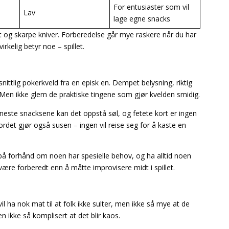
For entusiaster som vil
Lav
lage egne snacks
t og skarpe kniver. Forberedelse går mye raskere når du har
rkelig betyr noe – spillet.
ittlig pokerkveld fra en episk en. Dempet belysning, riktig
Men ikke glem de praktiske tingene som gjør kvelden smidig.
 reneste snacksene kan det oppstå søl, og fetete kort er ingen
bordet gjør også susen – ingen vil reise seg for å kaste en
å forhånd om noen har spesielle behov, og ha alltid noen
å være forberedt enn å måtte improvisere midt i spillet.
l ha nok mat til at folk ikke sulter, men ikke så mye at de
en ikke så komplisert at det blir kaos.