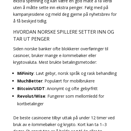
ekstra spenning og kan være en god måte å få verdi
uten å måtte sette inn ekstra penger. Følg med på
kampanjesidene og meld deg gjerne på nyhetsbrev for
å få beskjed tidlig.
HVORDAN NORSKE SPILLERE SETTER INN OG
TAR UT PENGER
Siden norske banker ofte blokkerer overføringer til
casinoer, bruker mange e-lommebøker eller
kryptovaluta. Mest brukte betalingsmetoder:
MiFinity
: Lavt gebyr, norsk språk og rask behandling
MuchBetter
: Populært for mobilbrukere
Bitcoin/USDT
: Anonymt og ofte gebyrfritt
Revolut/Wise
: Fungerer som mellomledd for
kortbetalinger
De beste casinoene tilbyr uttak på under 12 timer ved
bruk av e-lommebøker og krypto. Kort kan ta 1–3