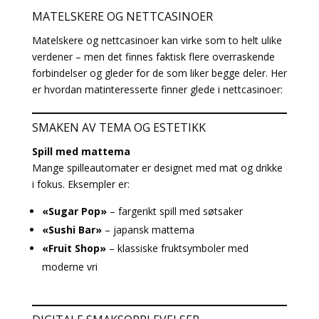
MATELSKERE OG NETTCASINOER
Matelskere og nettcasinoer kan virke som to helt ulike
verdener – men det finnes faktisk flere overraskende
forbindelser og gleder for de som liker begge deler. Her
er hvordan matinteresserte finner glede i nettcasinoer:
SMAKEN AV TEMA OG ESTETIKK
Spill med mattema
Mange spilleautomater er designet med mat og drikke
i fokus. Eksempler er:
«Sugar Pop»
– fargerikt spill med søtsaker
«Sushi Bar»
– japansk mattema
«Fruit Shop»
– klassiske fruktsymboler med
moderne vri