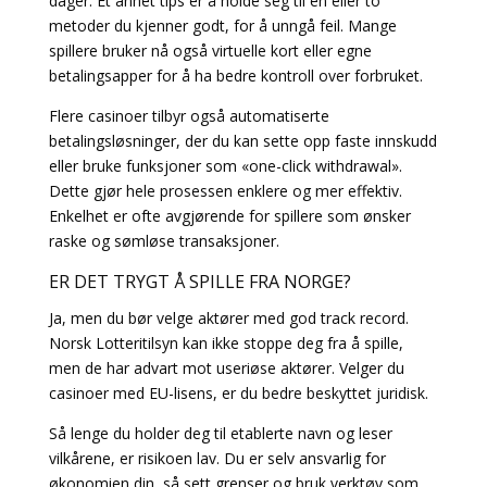
dager. Et annet tips er å holde seg til én eller to
metoder du kjenner godt, for å unngå feil. Mange
spillere bruker nå også virtuelle kort eller egne
betalingsapper for å ha bedre kontroll over forbruket.
Flere casinoer tilbyr også automatiserte
betalingsløsninger, der du kan sette opp faste innskudd
eller bruke funksjoner som «one-click withdrawal».
Dette gjør hele prosessen enklere og mer effektiv.
Enkelhet er ofte avgjørende for spillere som ønsker
raske og sømløse transaksjoner.
ER DET TRYGT Å SPILLE FRA NORGE?
Ja, men du bør velge aktører med god track record.
Norsk Lotteritilsyn kan ikke stoppe deg fra å spille,
men de har advart mot useriøse aktører. Velger du
casinoer med EU-lisens, er du bedre beskyttet juridisk.
Så lenge du holder deg til etablerte navn og leser
vilkårene, er risikoen lav. Du er selv ansvarlig for
økonomien din, så sett grenser og bruk verktøy som