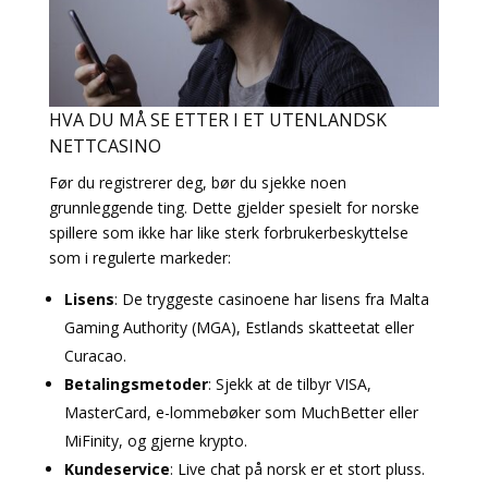
HVA DU MÅ SE ETTER I ET UTENLANDSK
NETTCASINO
Før du registrerer deg, bør du sjekke noen
grunnleggende ting. Dette gjelder spesielt for norske
spillere som ikke har like sterk forbrukerbeskyttelse
som i regulerte markeder:
Lisens
: De tryggeste casinoene har lisens fra Malta
Gaming Authority (MGA), Estlands skatteetat eller
Curacao.
Betalingsmetoder
: Sjekk at de tilbyr VISA,
MasterCard, e-lommebøker som MuchBetter eller
MiFinity, og gjerne krypto.
Kundeservice
: Live chat på norsk er et stort pluss.