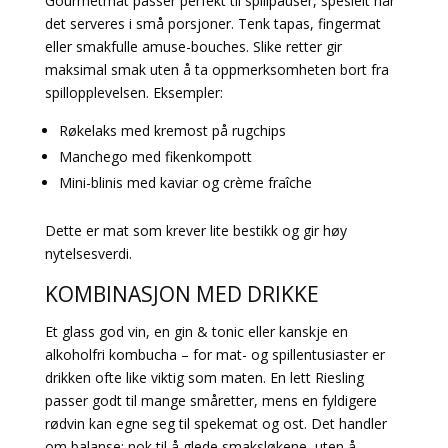
Gourmetmat passer perfekt til spillpauser, spesielt når
det serveres i små porsjoner. Tenk tapas, fingermat
eller smakfulle amuse-bouches. Slike retter gir
maksimal smak uten å ta oppmerksomheten bort fra
spillopplevelsen. Eksempler:
Røkelaks med kremost på rugchips
Manchego med fikenkompott
Mini-blinis med kaviar og crème fraîche
Dette er mat som krever lite bestikk og gir høy
nytelsesverdi.
KOMBINASJON MED DRIKKE
Et glass god vin, en gin & tonic eller kanskje en
alkoholfri kombucha – for mat- og spillentusiaster er
drikken ofte like viktig som maten. En lett Riesling
passer godt til mange småretter, mens en fyldigere
rødvin kan egne seg til spekemat og ost. Det handler
om balanse: nok til å glede smaksløkene, uten å