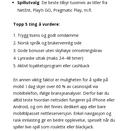
Spillutvalg
: De beste tilbyr tusenvis av titler fra
NetEnt, Play’n GO, Pragmatic Play, m.fl.
Topp 5 ting å vurdere:
Trygg lisens og godt omdømme
Norsk språk og brukervennlig side
Gode bonuser uten skyhøye omsetningskrav
Lynraske uttak (maks 24–48 timer)
Aktivt lojalitetsprogram eller cashback
En annen viktig faktor er muligheten for å spille på
mobil. I dag skjer over 60 % av casinospill via
mobiltelefon, ifølge bransjeanalyser. Derfor bør du
alltid teste hvordan nettsiden fungerer på iPhone eller
Android, og om det finnes dedikert app eller bare
mobiltilpasset nettleserversjon. Enkel navigasjon og
rask innlasting gir en bedre opplevelse, spesielt når du
spiller live-spill som roulette eller blackjack.