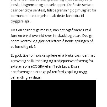
innskuddsgrenser og pauseknapper. De fleste seriøse
casinoer tilbyr selvtest, tidsbegrensning og mulighet for
permanent utestengelse – alt dette kan bidra til
tryggere spill.
Hvis du spiller regelmessig, kan det også være lurt å
føre en enkel oversikt over innskudd og uttak. Det gir
bedre kontroll og gjør det lettere å holde spillingen på
et fornuftig nivå.
Et godt tips for norske spillere er å bruke casinoer med
«ansvarlig spill»-merking og tredjepartsverifisering fra
aktører som eCOGRA eller iTech Labs. Disse
sertifiseringene er tegn på rettferdig spill og trygg
behandling av data.