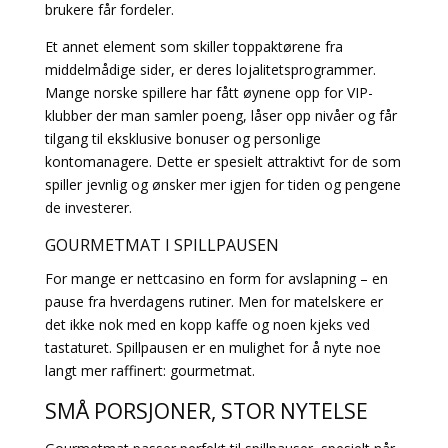
brukere får fordeler.
Et annet element som skiller toppaktørene fra
middelmådige sider, er deres lojalitetsprogrammer.
Mange norske spillere har fått øynene opp for VIP-
klubber der man samler poeng, låser opp nivåer og får
tilgang til eksklusive bonuser og personlige
kontomanagere. Dette er spesielt attraktivt for de som
spiller jevnlig og ønsker mer igjen for tiden og pengene
de investerer.
GOURMETMAT I SPILLPAUSEN
For mange er nettcasino en form for avslapning – en
pause fra hverdagens rutiner. Men for matelskere er
det ikke nok med en kopp kaffe og noen kjeks ved
tastaturet. Spillpausen er en mulighet for å nyte noe
langt mer raffinert: gourmetmat.
SMÅ PORSJONER, STOR NYTELSE