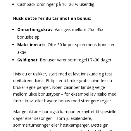
Cashback-ordninger på 10–20 % ukentlig
Husk dette før du tar imot en bonus:
Omsetningskrav
: Vanligvis mellom 25x–45x
bonusbeløp
Maks innsats
: Ofte 50 kr per spinn mens bonus er
aktiv
Gyldighet
: Bonuser varer som regel i 7–30 dager
Hvis du er usikker, start med et lavt innskudd og test
utvilkårene først. Et tips er å bruke gratisspinn før du
bruker egne penger. Noen casinoer lar deg velge
mellom ulike bonustyper – for eksempel lav risiko med
færre krav, eller høyere bonus med strengere regler.
Mange aktører har også kampanjer knyttet til spesielle
dager eller sesonger – som julekalendere,
sommerturneringer eller høstkampanjer. Dette gir