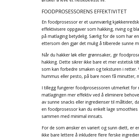
FOODPROSESSORENS EFFEKTIVITET
En foodprosessor er et uunnværlig kjøkkenredska
effektivisere oppgaver som hakking, riving og bla
på matlaging betydelig. Særlig for de som har en
ettersom den gjør det mulig å tilberede sunne mål
Når du hakker løk eller grønnsaker, gir foodpr
hakking. Dette sikrer ikke bare et mer estetisk ti
som kan forbedre smaken og teksturen i retter. V
hummus eller pesto, på bare noen få minutter, n
I tillegg fungerer foodprosessoren utmerket for r
matlagingen mer effektiv ved å eliminere behovet 
av sunne snacks eller ingredienser til måltider, 
en foodprosessor kan du enkelt lage smoothies og 
sammen med minimal innsats.
For de som ønsker en variert og sunn diett, er 
ikke bare lettere å inkludere flere ferske ingredi