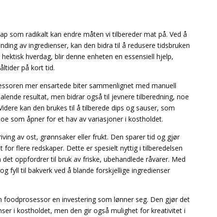
p som radikalt kan endre måten vi tilbereder mat på. Ved å
nding av ingredienser, kan den bidra til å redusere tidsbruken
 hektisk hverdag, blir denne enheten en essensiell hjelp,
tider på kort tid.
osessoren mer ensartede biter sammenlignet med manuell
ltalende resultat, men bidrar også til jevnere tilberedning, noe
idere kan den brukes til å tilberede dips og sauser, som
oe som åpner for et hav av variasjoner i kostholdet.
iving av ost, grønnsaker eller frukt. Den sparer tid og gjør
for flere redskaper. Dette er spesielt nyttig i tilberedelsen
da det oppfordrer til bruk av friske, ubehandlede råvarer. Med
fyll til bakverk ved å blande forskjellige ingredienser
en foodprosessor en investering som lønner seg. Den gjør det
enser i kostholdet, men den gir også mulighet for kreativitet i