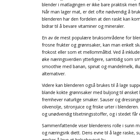
blender i matlagingen er ikke bare praktisk men
Når man lager mat, er det ofte nødvendig å bru
blenderen har den fordelen at den raskt kan k
bidrar til å bevare vitaminer og mineraler.
En av de mest populære bruksområdene for blende
frosne frukter og grønnsaker, kan man enkelt sk
frokost eller som et mellommåltid. Ved å inklude
øke næringsverdien ytterligere, samtidig som s
smoothie med banan, spinat og mandelmelk, illus
alternativer.
Videre kan blenderen også brukes til å lage su
blande kokte grønnsaker med buljong til ønsket 
fremhever naturlige smaker. Sauser og dressing
olivenolje, sitronjuice og friske urter i blende
og unødvendig tilsetningsstoffer, og i stedet får 
Sammenfattende viser blenderens rolle i sunn mat
og næringsrik diett. Dens evne til å lage raske, s
ønsker å leve et helsebevisst liv.