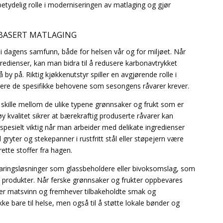
etydelig rolle i moderniseringen av matlaging og gjør
BASERT MATLAGING
e i dagens samfunn, både for helsen vår og for miljøet. Når
redienser, kan man bidra til å redusere karbonavtrykket
 på. Riktig kjøkkenutstyr spiller en avgjørende rolle i
dtere de spesifikke behovene som sesongens råvarer krever.
å skille mellom de ulike typene grønnsaker og frukt som er
y kvalitet sikrer at bærekraftig produserte råvarer kan
 spesielt viktig når man arbeider med delikate ingredienser
l gryter og stekepanner i rustfritt stål eller støpejern være
rette stoffer fra hagen.
varingsløsninger som glassbeholdere eller bivoksomslag, som
s produkter. Når ferske grønnsaker og frukter oppbevares
rer matsvinn og fremhever tilbakeholdte smak og
ke bare til helse, men også til å støtte lokale bønder og