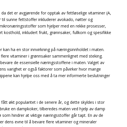
, da det er avgjørende for opptak av fettløselige vitaminer (A,
 til sunne fettstoffer inkluderer avokado, nøtter og
le mikronæringsstoffer som hjelper med en rekke prosesser,
rt kosthold, inkludert frukt, grønnsaker, fullkorn og spesifikke
r kan ha en stor innvirkning på næringsinnholdet i maten.
flere vitaminer i grønnsaker sammenlignet med steking.
 å bevare de essensielle næringsstoffene i maten. Valget av
ens varighet er også faktorer som påvirker hvor mange
sippene kan hjelpe oss med å ta mer informerte beslutninger
t økt popularitet i de senere år, og dette skyldes i stor
 bruke en dampkoker, tilberedes maten ved hjelp av damp
 som hindrer at viktige næringsstoffer går tapt. En av de
 dens evne til å bevare flere vitaminer og mineraler