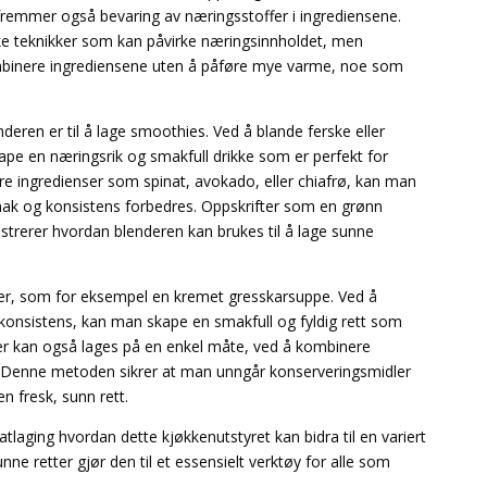
 fremmer også bevaring av næringsstoffer i ingrediensene.
ke teknikker som kan påvirke næringsinnholdet, men
ombinere ingrediensene uten å påføre mye varme, noe som
ren er til å lage smoothies. Ved å blande ferske eller
ape en næringsrik og smakfull drikke som er perfekt for
re ingredienser som spinat, avokado, eller chiafrø, kan man
mak og konsistens forbedres. Oppskrifter som en grønn
trerer hvordan blenderen kan brukes til å lage sunne
pper, som for eksempel en kremet gresskarsuppe. Ved å
konsistens, kan man skape en smakfull og fyldig rett som
er kan også lages på en enkel måte, ved å kombinere
ren. Denne metoden sikrer at man unngår konserveringsmidler
en fresk, sunn rett.
laging hvordan dette kjøkkenutstyret kan bidra til en variert
unne retter gjør den til et essensielt verktøy for alle som