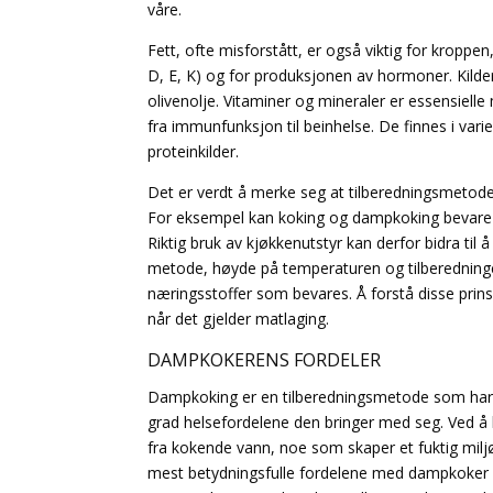
våre.
Fett, ofte misforstått, er også viktig for kroppen
D, E, K) og for produksjonen av hormoner. Kilder
olivenolje. Vitaminer og mineraler er essensiel
fra immunfunksjon til beinhelse. De finnes i varie
proteinkilder.
Det er verdt å merke seg at tilberedningsmetode
For eksempel kan koking og dampkoking bevare 
Riktig bruk av kjøkkenutstyr kan derfor bidra til
metode, høyde på temperaturen og tilberedning
næringsstoffer som bevares. Å forstå disse prin
når det gjelder matlaging.
DAMPKOKERENS FORDELER
Dampkoking er en tilberedningsmetode som har fåt
grad helsefordelene den bringer med seg. Ved å
fra kokende vann, noe som skaper et fuktig miljø
mest betydningsfulle fordelene med dampkoker er