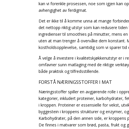
kan vi forenkle prosessen, noe som igjen kan o
avhengighet av ferdigmat.
Det er ikke til å komme unna at mange forbinder
det nettopp riktig utstyr som kan redusere tiden 
ingredienser til smoothies på minutter, mens en
uten at man trenger å overvåke dem konstant. Med
kostholdsopplevelse, samtidig som vi sparer tid 
Å velge å investere i kvalitetskjøkkenutstyr er i r
omfavner sunn matlaging med de riktige verktøye
både praktisk og tilfredsstillende.
FORSTÅ NÆRINGSSTOFFER I MAT
Næringsstoffer spiller en avgjørende rolle i oppr
kategorier, inkludert proteiner, karbohydrater, f
i kroppen. Proteiner er essensielle for vekst, ut
byggestein i kroppens strukturer og enzymer, og k
Karbohydrater, på den annen side, er kroppens pr
De finnes i matvarer som brød, pasta, frukt og gr