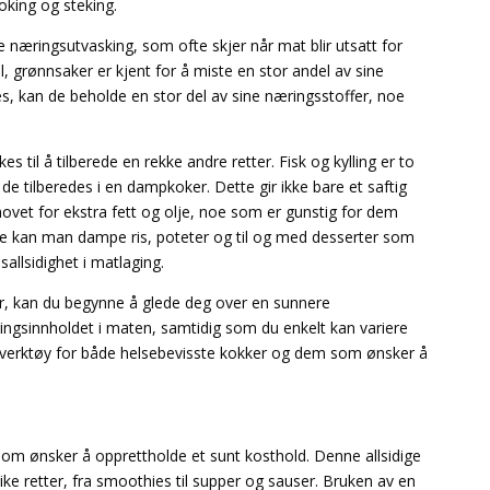
king og steking.
e næringsutvasking, som ofte skjer når mat blir utsatt for
, grønnsaker er kjent for å miste en stor andel av sine
, kan de beholde en stor del av sine næringsstoffer, noe
s til å tilberede en rekke andre retter. Fisk og kylling er to
de tilberedes i en dampkoker. Dette gir ikke bare et saftig
ovet for ekstra fett og olje, noe som er gunstig for dem
ere kan man dampe ris, poteter og til og med desserter som
llsidighet i matlaging.
yr, kan du begynne å glede deg over en sunnere
sinnholdet i maten, samtidig som du enkelt kan variere
t verktøy for både helsebevisste kokker og dem som ønsker å
om ønsker å opprettholde et sunt kosthold. Denne allsidige
ike retter, fra smoothies til supper og sauser. Bruken av en