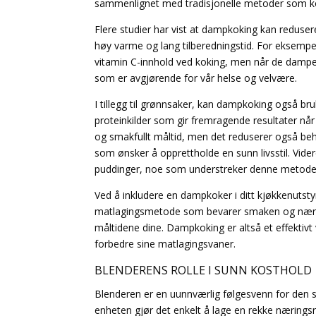
sammenlignet med tradisjonelle metoder som ko
Flere studier har vist at dampkoking kan reduser
høy varme og lang tilberedningstid. For eksempel
vitamin C-innhold ved koking, men når de dampes
som er avgjørende for vår helse og velvære.
I tillegg til grønnsaker, kan dampkoking også bruke
proteinkilder som gir fremragende resultater når 
og smakfullt måltid, men det reduserer også beh
som ønsker å opprettholde en sunn livsstil. Vid
puddinger, noe som understreker denne metodesa
Ved å inkludere en dampkoker i ditt kjøkkenutst
matlagingsmetode som bevarer smaken og næring
måltidene dine. Dampkoking er altså et effektiv
forbedre sine matlagingsvaner.
BLENDERENS ROLLE I SUNN KOSTHOLD
Blenderen er en uunnværlig følgesvenn for den s
enheten gjør det enkelt å lage en rekke næringsr