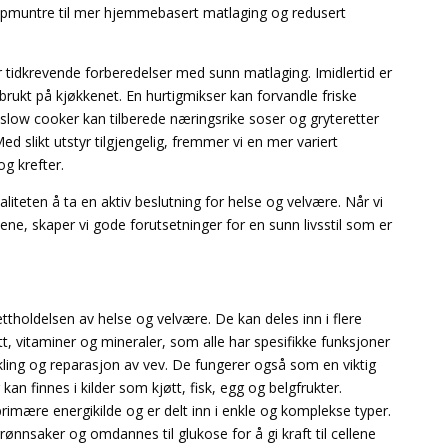
ppmuntre til mer hjemmebasert matlaging og redusert
 tidkrevende forberedelser med sunn matlaging. Imidlertid er
brukt på kjøkkenet. En hurtigmikser kan forvandle friske
 slow cooker kan tilberede næringsrike soser og gryteretter
 slikt utstyr tilgjengelig, fremmer vi en mer variert
og krefter.
ealiteten å ta en aktiv beslutning for helse og velvære. Når vi
ne, skaper vi gode forutsetninger for en sunn livsstil som er
ettholdelsen av helse og velvære. De kan deles inn i flere
ett, vitaminer og mineraler, som alle har spesifikke funksjoner
vikling og reparasjon av vev. De fungerer også som en viktig
an finnes i kilder som kjøtt, fisk, egg og belgfrukter.
imære energikilde og er delt inn i enkle og komplekse typer.
ønnsaker og omdannes til glukose for å gi kraft til cellene