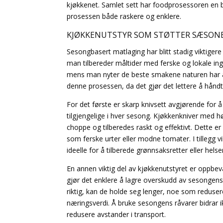
kjøkkenet. Samlet sett har foodprosessoren en b
prosessen både raskere og enklere.
KJØKKENUTSTYR SOM STØTTER SÆSON
Sesongbasert matlaging har blitt stadig viktiger
man tilbereder måltider med ferske og lokale ing
mens man nyter de beste smakene naturen har å by
denne prosessen, da det gjør det lettere å hån
For det første er skarp knivsett avgjørende for 
tilgjengelige i hver sesong. Kjøkkenkniver med hø
choppe og tilberedes raskt og effektivt. Dette er
som ferske urter eller modne tomater. I tillegg vi
ideelle for å tilberede grønnsaksretter eller helse
En annen viktig del av kjøkkenutstyret er oppbe
gjør det enklere å lagre overskudd av sesongen
riktig, kan de holde seg lenger, noe som reduse
næringsverdi. Å bruke sesongens råvarer bidrar ik
redusere avstander i transport.