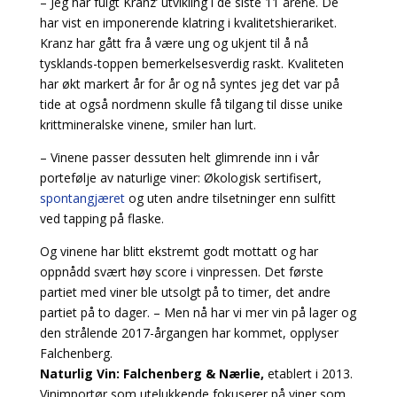
– Jeg har fulgt Kranz’ utvikling i de siste 11 årene. De
har vist en imponerende klatring i kvalitetshierariket.
Kranz har gått fra å være ung og ukjent til å nå
tysklands-toppen bemerkelsesverdig raskt. Kvaliteten
har økt markert år for år og nå syntes jeg det var på
tide at også nordmenn skulle få tilgang til disse unike
krittmineralske vinene, smiler han lurt.
– Vinene passer dessuten helt glimrende inn i vår
portefølje av naturlige viner: Økologisk sertifisert,
spontangjæret
og uten andre tilsetninger enn sulfitt
ved tapping på flaske.
Og vinene har blitt ekstremt godt mottatt og har
oppnådd svært høy score i vinpressen. Det første
partiet med viner ble utsolgt på to timer, det andre
partiet på to dager. – Men nå har vi mer vin på lager og
den strålende 2017-årgangen har kommet, opplyser
Falchenberg.
Naturlig Vin: Falchenberg & Nærlie,
etablert i 2013.
Vinimportør som utelukkende fokuserer på viner som