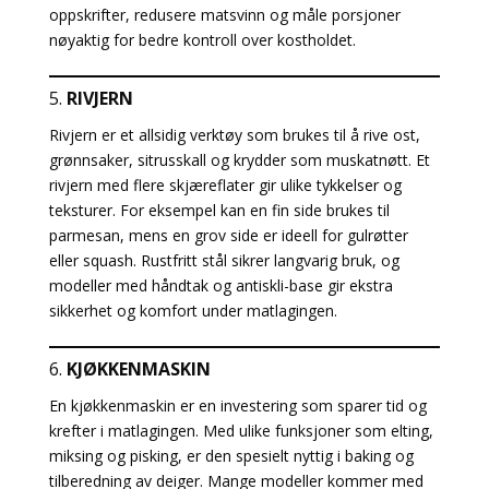
oppskrifter, redusere matsvinn og måle porsjoner
nøyaktig for bedre kontroll over kostholdet.
5.
RIVJERN
Rivjern er et allsidig verktøy som brukes til å rive ost,
grønnsaker, sitrusskall og krydder som muskatnøtt. Et
rivjern med flere skjæreflater gir ulike tykkelser og
teksturer. For eksempel kan en fin side brukes til
parmesan, mens en grov side er ideell for gulrøtter
eller squash. Rustfritt stål sikrer langvarig bruk, og
modeller med håndtak og antiskli-base gir ekstra
sikkerhet og komfort under matlagingen.
6.
KJØKKENMASKIN
En kjøkkenmaskin er en investering som sparer tid og
krefter i matlagingen. Med ulike funksjoner som elting,
miksing og pisking, er den spesielt nyttig i baking og
tilberedning av deiger. Mange modeller kommer med