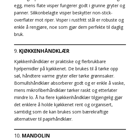
egg, mens flate visper fungerer godt i grunne gryter og
panner. Silikonbelagte visper beskytter non-stick-
overflater mot riper. Visper i rustfritt stål er robuste og
enkle å rengjøre, noe som gjør dem perfekte til daglig
bruk.
9.
KJØKKENHÅNDKLÆR
Kjøkkenhåndklær er praktiske og flerbrukbare
hjelpemidler på kjøkkenet. De brukes til å tørke opp
søl, håndtere varme gryter eller tørke grønnsaker.
Bomullshåndklær absorberer godt og er enkle å vaske,
mens mikrofiberhåndklær tørker raskt og etterlater
mindre lo. Å ha flere kjøkkenhåndklær tilgjengelig gjør
det enklere å holde kjøkkenet rent og organisert,
samtidig som de kan brukes som bærekraftige
alternativer til papirhåndklær.
10.
MANDOLIN