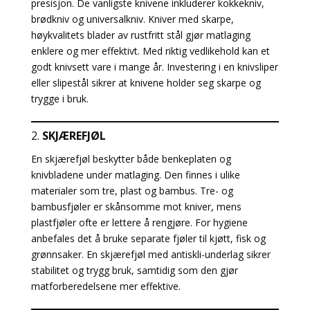
presisjon. De vanligste knivene inkluderer kokkekniv,
brødkniv og universalkniv. Kniver med skarpe,
høykvalitets blader av rustfritt stål gjør matlaging
enklere og mer effektivt. Med riktig vedlikehold kan et
godt knivsett vare i mange år. Investering i en knivsliper
eller slipestål sikrer at knivene holder seg skarpe og
trygge i bruk.
2.
SKJÆREFJØL
En skjærefjøl beskytter både benkeplaten og
knivbladene under matlaging. Den finnes i ulike
materialer som tre, plast og bambus. Tre- og
bambusfjøler er skånsomme mot kniver, mens
plastfjøler ofte er lettere å rengjøre. For hygiene
anbefales det å bruke separate fjøler til kjøtt, fisk og
grønnsaker. En skjærefjøl med antiskli-underlag sikrer
stabilitet og trygg bruk, samtidig som den gjør
matforberedelsene mer effektive.