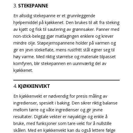
3.
STEKEPANNE
En allsidig stekepanne er et grunnleggende
hjelpemiddel på kjøkkenet. Den brukes til alt fra steking
av kjøtt og fisk til sautering av grønnsaker. Panner med
non-stick-belegg gjør matlagingen enklere og krever
mindre olje. Støpejernspannene holder på varmen og
gir en jevn stekeflate, mens rustfritt stål egner seg til
høy varme. Med riktig størrelse og materiale tilpasset
komfyren, blir stekepannen en uunnværlig del av
kjøkkenet.
4.
KJØKKENVEKT
En kjøkkenvekt er nødvendig for presis måling av
ingredienser, spesielt i baking. Den sikrer riktig balanse
mellom tørre og våte ingredienser og gir jevne
resultater. Digitale vekter er nøyaktige og enkle å
bruke, med funksjoner som tare-vekt for å nullstille
skålen. Med en kjøkkenvekt kan du også lettere følge