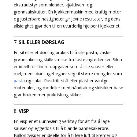
ekstrautstyr som blender, kjøttkvern og
grønnsakskutter. En kjøkkenmaskin med kraftig motor
og justerbare hastigheter gir jevne resultater, og dens
allsidighet gjør den til en uvurderlig hjelper i kjøkkenet.
7.
SIL ELLER DØRSLAG
En sil eller et dørslag brukes til å sile pasta, vaske
grønnsaker og skille væske fra faste ingredienser. Silen
er ideell for finere oppgaver som å sile sauser eller
mel, mens dørslaget egner seg til større mengder som
pasta
og salat. Rustfritt stål eller plast er vanlige
materialer, og modeller med håndtak og sklisikker base
gjør bruken mer praktisk og sikker.
8.
VISP
En visp er et uunnværlig verktøy for alt fra å lage
sauser og eggedosis til å blande pannekakerøre.
Ballongvisper er ideelle for å tilføre luft til kremer og